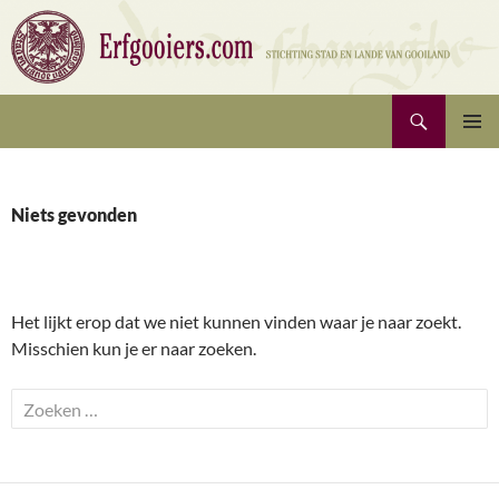
Ga
naar
de
inhoud
Zoeken
Erfgooiers | Stichting Stad en Lande van Gooiland
PRIMAI
MENU
Niets gevonden
Het lijkt erop dat we niet kunnen vinden waar je naar zoekt.
Misschien kun je er naar zoeken.
Zoeken
naar: