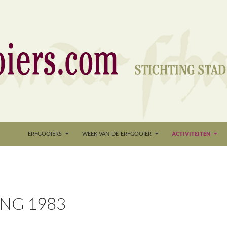
nd
ERFGOOIERS
WEEK-VAN-DE-ERFGOOIER
ACTIVITEITEN
NG 1983