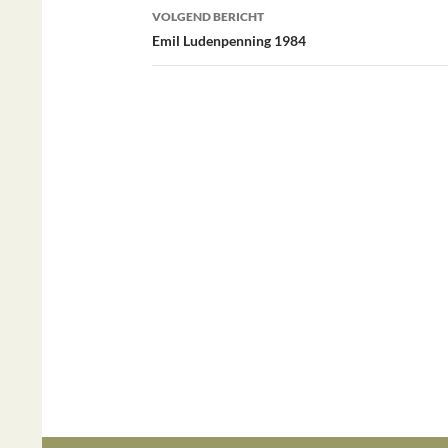
Bericht
VOLGEND BERICHT
navigatie
Emil Ludenpenning 1984