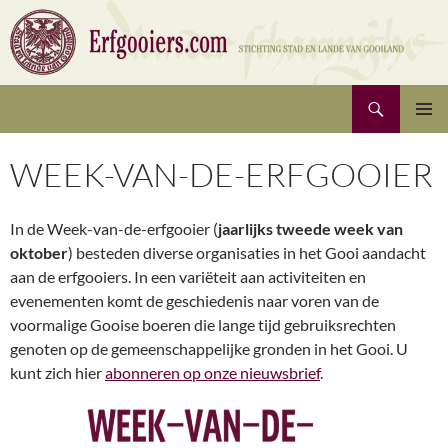
Ga
naar
de
inhoud
Zoeken
Erfgooiers | Stichting Stad en Lande van Gooiland
PRIMAI
MENU
WEEK-VAN-DE-ERFGOOIER
In de Week-van-de-erfgooier (
jaarlijks tweede week van
oktober
) besteden diverse organisaties in het Gooi aandacht
aan de erfgooiers. In een variëteit aan activiteiten en
evenementen komt de geschiedenis naar voren van de
voormalige Gooise boeren die lange tijd gebruiksrechten
genoten op de gemeenschappelijke gronden in het Gooi. U
kunt zich hier
abonneren op onze nieuwsbrief
.