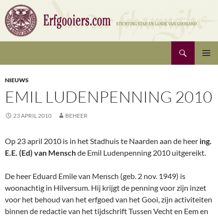
Ga
naar
de
inhoud
Zoeken
Erfgooiers | Stichting Stad en Lande van Gooiland
PRIMAI
MENU
NIEUWS
EMIL LUDENPENNING 2010
23 APRIL 2010
BEHEER
Op 23 april 2010 is in het Stadhuis te Naarden aan de heer
ing.
E.E. (Ed) van Mensch
de Emil Ludenpenning 2010 uitgereikt.
De heer Eduard Emile van Mensch (geb. 2 nov. 1949) is
woonachtig in Hilversum. Hij krijgt de penning voor zijn inzet
voor het behoud van het erfgoed van het Gooi, zijn activiteiten
binnen de redactie van het tijdschrift Tussen Vecht en Eem en