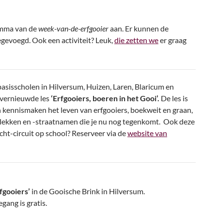
amma van de
week-van-de-erfgooier
aan. Er kunnen de
evoegd. Ook een activiteit? Leuk,
die zetten we
er graag
sisscholen in Hilversum, Huizen, Laren, Blaricum en
 vernieuwde les
‘Erfgooiers, boeren in het Gooi’.
De les is
 kennismaken het leven van erfgooiers, boekweit en graan,
plekken en -straatnamen die je nu nog tegenkomt. Ook deze
cht-circuit op school? Reserveer via de
website van
fgooiers’
in de Gooische Brink in Hilversum.
gang is gratis.