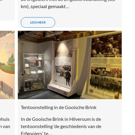
km), speciaal gemaakt…
LEES MEER
Tentoonstelling in de Gooische Brink
ehuis
In de Gooische Brink in Hilversum is de
n van
tentoonstelling ‘de geschiedenis van de
Erfgooiers’ te…