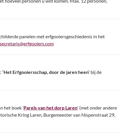
met hoeveel personen u wilt komen. Max. 12 personen,
childerde panelen met erfgooiersgeschiedenis in het
secretaris@erfgooiers.com
g:
‘Het Erfgooiersschap, door de jaren heen’
bij de
n het boek ‘
Parels van het dorp Laren
‘ (met onder andere
istorische Kring Laren, Burgemeester van Nispenstraat 29,