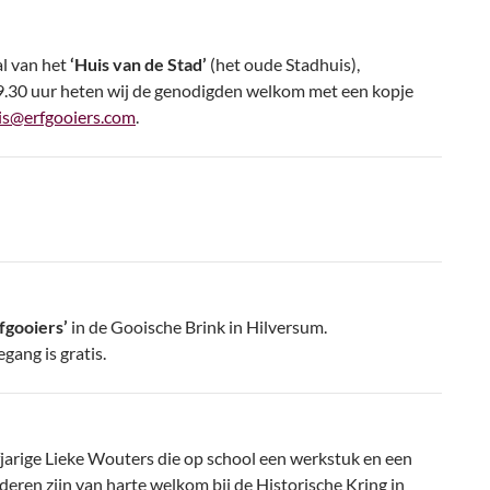
al van het
‘Huis van de Stad’
(het oude Stadhuis),
9.30 uur heten wij de genodigden welkom met een kopje
ris@erfgooiers.com
.
fgooiers’
in de Gooische Brink in Hilversum.
gang is gratis.
fjarige Lieke Wouters die op school een werkstuk en een
eren zijn van harte welkom bij de Historische Kring in