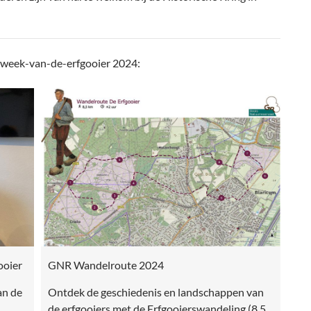
 week-van-de-erfgooier 2024:
ooier
GNR Wandelroute 2024
an de
Ontdek de geschiedenis en landschappen van
H…
de erfgooiers met de Erfgooierswandeling (8,5