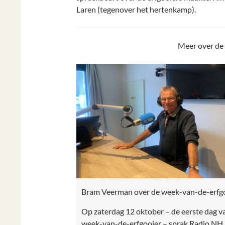
Laren (tegenover het hertenkamp).
Meer over de
Bram Veerman over de week-van-de-erfg
Op zaterdag 12 oktober – de eerste dag v
week-van-de-erfgooier – sprak Radio N