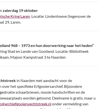
en
zaterdag 19 oktober
rische Kring Laren
. Locatie: Lindenhoeve (tegenover de
t 29, Laren.
oiland 968 – 1973 en hun doorwerking naar het heden”
hting Stad en Lande van Gooiland. Locatie: Bibliotheek
ikaan, Majoor Kampstraat 3 te Naarden
chtstreek
in Naarden met aandacht voor de
over het specifieke Erfgooiersarchief. Bijzondere
 gedrukte schaarbrieven, mooie handschriften en de
fbewaarplaats worden getoond. Deelname is gratis, maar u
fo@archiefgooienvechtstreek.nl
onder vermelding van