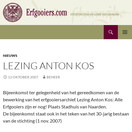
Ga
naar
de
inhoud
Zoeken
Erfgooiers | Stichting Stad en Lande van Gooiland
PRIMAI
MENU
NIEUWS
LEZING ANTON KOS
12 OKTOBER 2007
BEHEER
Bijeenkomst ter gelegenheid van het gereedkomen van de
bewerking van het erfgooiersarchief. Lezing Anton Kos: Alle
Erfgooiers zijn er nog! Plaats Stadhuis van Naarden.
De bijeenkomst staat ook in het teken van het 30-jarig bestaan
van de stichting (1 nov. 2007)