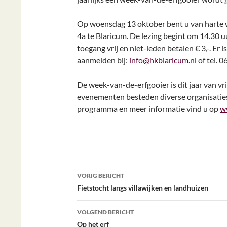
Op woensdag 13 oktober bent u van harte w
4a te Blaricum. De lezing begint om 14.30 u
toegang vrij en niet-leden betalen € 3,-. Er
aanmelden bij:
info@hkblaricum.nl
of tel. 0
De week-van-de-erfgooier is dit jaar van vri
evenementen besteden diverse organisaties 
programma en meer informatie vind u op
w
Bericht
VORIG BERICHT
navigatie
Fietstocht langs villawijken en landhuizen
VOLGEND BERICHT
Op het erf