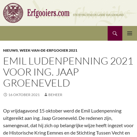
Ga
naar
de
inhoud
Zoeken
Erfgooiers | Stichting Stad en Lande van Gooiland
PRIMAI
MENU
NIEUWS
,
WEEK-VAN-DE-ERFGOOIER 2021
EMIL LUDENPENNING 2021
VOOR ING. JAAP
GROENEVELD
16 OKTOBER 2021
BEHEER
Op vrijdagavond 15 oktober werd de Emil Ludenpenning
uitgereikt aan ing. Jaap Groeneveld. De redenen zijn,
samengevat, dat hij zich op belangrijke wijze heeft ingezet voor
de Historische Kring Eemnes en de Stichting Tussen Vecht en