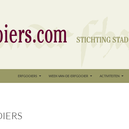
nd
ERFGOOIERS
WEEK-VAN-DE-ERFGOOIER
ACTIVITEITEN
OIERS