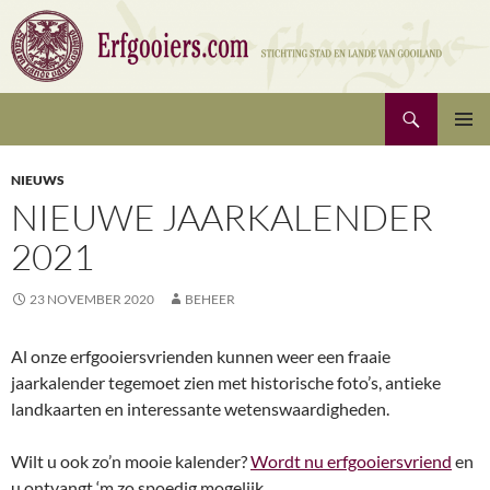
Ga
naar
de
inhoud
Zoeken
Erfgooiers | Stichting Stad en Lande van Gooiland
PRIMAI
MENU
NIEUWS
NIEUWE JAARKALENDER
2021
23 NOVEMBER 2020
BEHEER
Al onze erfgooiersvrienden kunnen weer een fraaie
jaarkalender tegemoet zien met historische foto’s, antieke
landkaarten en interessante wetenswaardigheden.
Wilt u ook zo’n mooie kalender?
Wordt nu erfgooiersvriend
en
u ontvangt ‘m zo spoedig mogelijk.