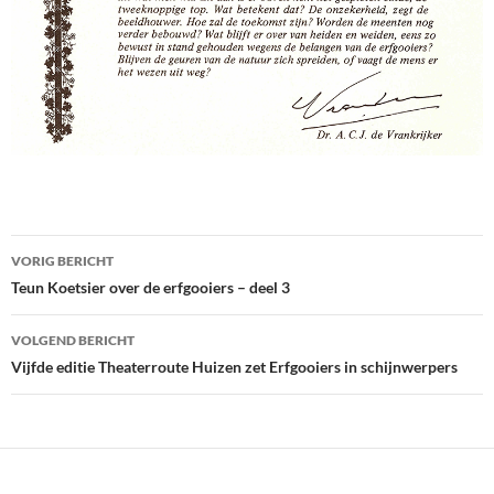
Bericht
VORIG BERICHT
navigatie
Teun Koetsier over de erfgooiers – deel 3
VOLGEND BERICHT
Vijfde editie Theaterroute Huizen zet Erfgooiers in schijnwerpers