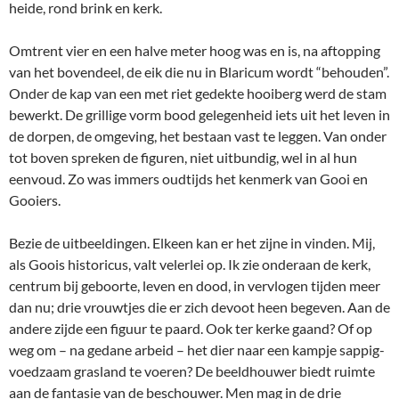
heide, rond brink en kerk.
Omtrent vier en een halve meter hoog was en is, na aftopping
van het bovendeel, de eik die nu in Blaricum wordt “behouden”.
Onder de kap van een met riet gedekte hooiberg werd de stam
bewerkt. De grillige vorm bood gelegenheid iets uit het leven in
de dorpen, de omgeving, het bestaan vast te leggen. Van onder
tot boven spreken de figuren, niet uitbundig, wel in al hun
eenvoud. Zo was immers oudtijds het kenmerk van Gooi en
Gooiers.
Bezie de uitbeeldingen. Elkeen kan er het zijne in vinden. Mij,
als Goois historicus, valt velerlei op. Ik zie onderaan de kerk,
centrum bij geboorte, leven en dood, in vervlogen tijden meer
dan nu; drie vrouwtjes die er zich devoot heen begeven. Aan de
andere zijde een figuur te paard. Ook ter kerke gaand? Of op
weg om – na gedane arbeid – het dier naar een kampje sappig-
voedzaam grasland te voeren? De beeldhouwer biedt ruimte
aan de fantasie van de beschouwer. Men mag in de drie