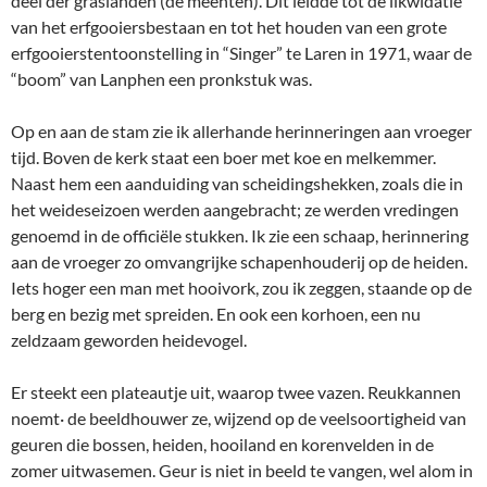
deel der graslanden (de meenten). Dit leidde tot de likwidatie
van het erfgooiersbestaan en tot het houden van een grote
erfgooierstentoonstelling in “Singer” te Laren in 1971, waar de
“boom” van Lanphen een pronkstuk was.
Op en aan de stam zie ik allerhande herinneringen aan vroeger
tijd. Boven de kerk staat een boer met koe en melkemmer.
Naast hem een aanduiding van scheidingshekken, zoals die in
het weideseizoen werden aangebracht; ze werden vredingen
genoemd in de officiële stukken. Ik zie een schaap, herinnering
aan de vroeger zo omvangrijke schapenhouderij op de heiden.
Iets hoger een man met hooivork, zou ik zeggen, staande op de
berg en bezig met spreiden. En ook een korhoen, een nu
zeldzaam geworden heidevogel.
Er steekt een plateautje uit, waarop twee vazen. Reukkannen
noemt· de beeldhouwer ze, wijzend op de veelsoortigheid van
geuren die bossen, heiden, hooiland en korenvelden in de
zomer uitwasemen. Geur is niet in beeld te vangen, wel alom in