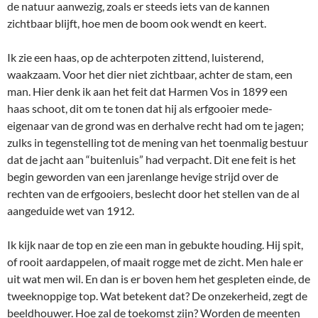
de natuur aanwezig, zoals er steeds iets van de kannen
zichtbaar blijft, hoe men de boom ook wendt en keert.
Ik zie een haas, op de achterpoten zittend, luisterend,
waakzaam. Voor het dier niet zichtbaar, achter de stam, een
man. Hier denk ik aan het feit dat Harmen Vos in 1899 een
haas schoot, dit om te tonen dat hij als erfgooier mede-
eigenaar van de grond was en derhalve recht had om te jagen;
zulks in tegenstelling tot de mening van het toenmalig bestuur
dat de jacht aan “buitenluis” had verpacht. Dit ene feit is het
begin geworden van een jarenlange hevige strijd over de
rechten van de erfgooiers, beslecht door het stellen van de al
aangeduide wet van 1912.
Ik kijk naar de top en zie een man in gebukte houding. Hij spit,
of rooit aardappelen, of maait rogge met de zicht. Men hale er
uit wat men wil. En dan is er boven hem het gespleten einde, de
tweeknoppige top. Wat betekent dat? De onzekerheid, zegt de
beeldhouwer. Hoe zal de toekomst zijn? Worden de meenten