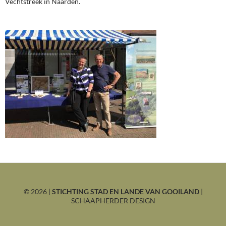
Vechtstreek in Naarden.
©
2026 |
STICHTING STAD EN LANDE VAN GOOILAND
|
SCHAAPHERDER DESIGN