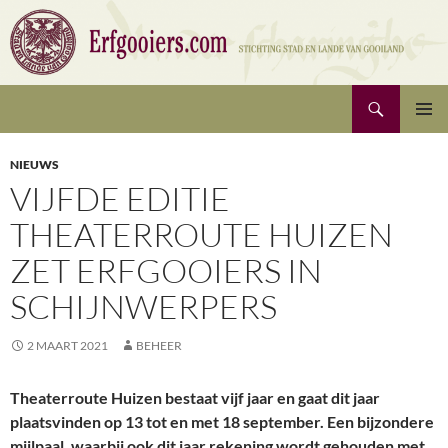
Ga
naar
de
inhoud
Zoeken
Erfgooiers | Stichting Stad en Lande van Gooiland
PRIMAI
MENU
NIEUWS
VIJFDE EDITIE
THEATERROUTE HUIZEN
ZET ERFGOOIERS IN
SCHIJNWERPERS
2 MAART 2021
BEHEER
Theaterroute Huizen bestaat vijf jaar en gaat dit jaar
plaatsvinden op 13 tot en met 18 september. Een bijzondere
mijlpaal, waarbij ook dit jaar rekening wordt gehouden met