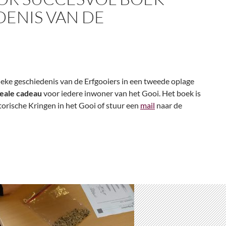
DENIS VAN DE
ieke geschiedenis van de Erfgooiers in een tweede oplage
deale cadeau
voor iedere inwoner van het Gooi. Het boek is
torische Kringen in het Gooi of stuur een
mail
naar de
k over de geschiedenis van de Erfgooiers