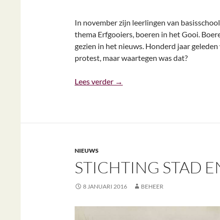
In november zijn leerlingen van basisschool
thema Erfgooiers, boeren in het Gooi. Boere
gezien in het nieuws. Honderd jaar geleden
protest, maar waartegen was dat?
Verslag ‘Erfgooiers, boeren in h
Lees verder
→
NIEUWS
STICHTING STAD 
8 JANUARI 2016
BEHEER