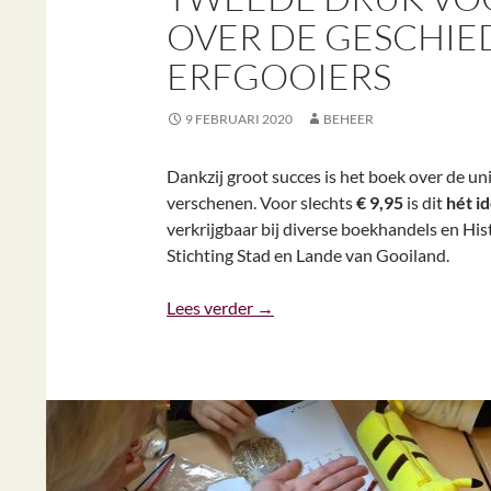
OVER DE GESCHIE
ERFGOOIERS
9 FEBRUARI 2020
BEHEER
Dankzij groot succes is het boek over de un
verschenen. Voor slechts
€ 9,95
is dit
hét i
verkrijgbaar bij diverse boekhandels en His
Stichting Stad en Lande van Gooiland.
Tweede druk voor succesvol boe
Lees verder
→