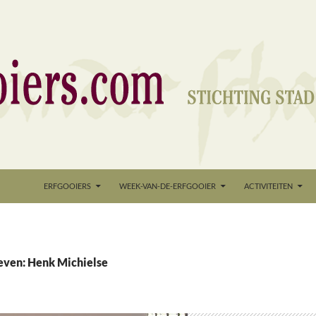
nd
ERFGOOIERS
WEEK-VAN-DE-ERFGOOIER
ACTIVITEITEN
even: Henk Michielse