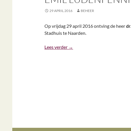
29 APRIL 2016
BEHEER
Op vrijdag 29 april 2016 ontving de heer
dr
Stadhuis te Naarden.
Emil Ludenpenning 2016
Lees verder
→