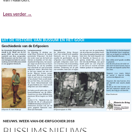
Emil Ludenpenning 2018
Lees verder
→
NIEUWS
,
WEEK-VAN-DE-ERFGOOIER 2018
BUSSUMS NIEUWS