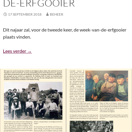
DE-ERFGOOIER
17 SEPTEMBER 2018
BEHEER
Dit najaar zal, voor de tweede keer, de week-van-de-erfgooier
plaats vinden.
Programma week-van-de-erfgooier
Lees verder
→