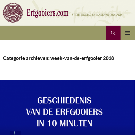
Ga
naar
de
inhoud
Zoeken
Erfgooiers | Stichting Stad en Lande van Gooiland
PRIMAI
MENU
Categorie archieven: week-van-de-erfgooier 2018