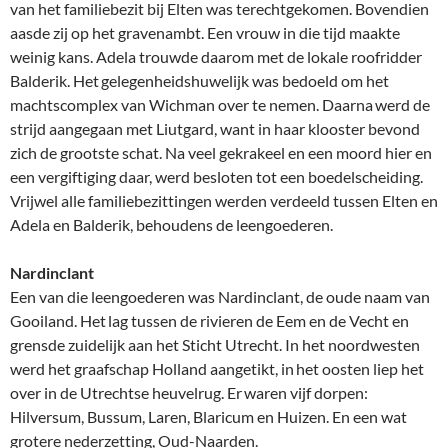
van het familiebezit bij Elten was terechtgekomen. Bovendien
aasde zij op het gravenambt. Een vrouw in die tijd maakte
weinig kans. Adela trouwde daarom met de lokale roofridder
Balderik. Het gelegenheidshuwelijk was bedoeld om het
machtscomplex van Wichman over te nemen. Daarna werd de
strijd aangegaan met Liutgard, want in haar klooster bevond
zich de grootste schat. Na veel gekrakeel en een moord hier en
een vergiftiging daar, werd besloten tot een boedelscheiding.
Vrijwel alle familiebezittingen werden verdeeld tussen Elten en
Adela en Balderik, behoudens de leengoederen.
Nardinclant
Een van die leengoederen was Nardinclant, de oude naam van
Gooiland. Het lag tussen de rivieren de Eem en de Vecht en
grensde zuidelijk aan het Sticht Utrecht. In het noordwesten
werd het graafschap Holland aangetikt, in het oosten liep het
over in de Utrechtse heuvelrug. Er waren vijf dorpen:
Hilversum, Bussum, Laren, Blaricum en Huizen. En een wat
grotere nederzetting, Oud-Naarden.