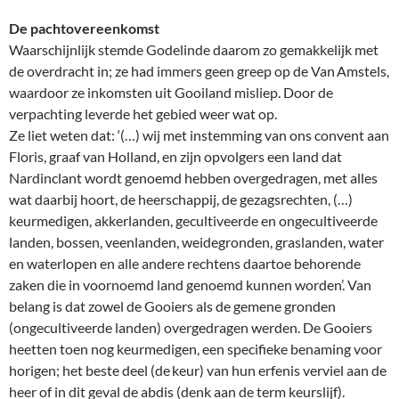
De pachtovereenkomst
Waarschijnlijk stemde Godelinde daarom zo gemakkelijk met
de overdracht in; ze had immers geen greep op de Van Amstels,
waardoor ze inkomsten uit Gooiland misliep. Door de
verpachting leverde het gebied weer wat op.
Ze liet weten dat: ‘(…) wij met instemming van ons convent aan
Floris, graaf van Holland, en zijn opvolgers een land dat
Nardinclant wordt genoemd hebben overgedragen, met alles
wat daarbij hoort, de heerschappij, de gezagsrechten, (…)
keurmedigen, akkerlanden, gecultiveerde en ongecultiveerde
landen, bossen, veenlanden, weidegronden, graslanden, water
en waterlopen en alle andere rechtens daartoe behorende
zaken die in voornoemd land genoemd kunnen worden’. Van
belang is dat zowel de Gooiers als de gemene gronden
(ongecultiveerde landen) overgedragen werden. De Gooiers
heetten toen nog keurmedigen, een specifieke benaming voor
horigen; het beste deel (de keur) van hun erfenis verviel aan de
heer of in dit geval de abdis (denk aan de term keurslijf).