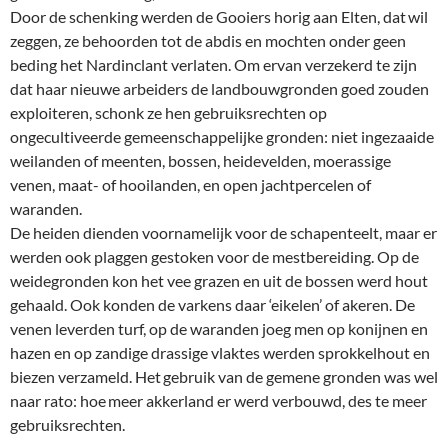
Door de schenking werden de Gooiers horig aan Elten, dat wil
zeggen, ze behoorden tot de abdis en mochten onder geen
beding het Nardinclant verlaten. Om ervan verzekerd te zijn
dat haar nieuwe arbeiders de landbouwgronden goed zouden
exploiteren, schonk ze hen gebruiksrechten op
ongecultiveerde gemeenschappelijke gronden: niet ingezaaide
weilanden of meenten, bossen, heidevelden, moerassige
venen, maat- of hooilanden, en open jacht­percelen of
waranden.
De heiden dienden voornamelijk voor de schapenteelt, maar er
werden ook plaggen gestoken voor de mest­bereiding. Op de
weidegronden kon het vee grazen en uit de bossen werd hout
gehaald. Ook konden de varkens daar ‘eikelen’ of akeren. De
venen leverden turf, op de waranden joeg men op konijnen en
hazen en op zandige drassige vlaktes werden sprokkelhout en
biezen verzameld. Het gebruik van de gemene gronden was wel
naar rato: hoe meer akkerland er werd verbouwd, des te meer
gebruiksrechten.