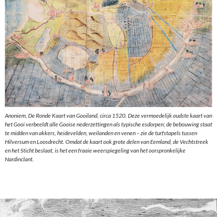
Anoniem, De Ronde Kaart van Gooiland, circa 1520. Deze vermoedelijk oudste kaart van
het Gooi verbeeldt alle Gooise nederzettingen als typische esdorpen; de bebouwing staat
te midden van akkers, heidevelden, weilanden en venen – zie de turfstapels tussen
Hilversum en Loosdrecht. Omdat de kaart ook grote delen van Eemland, de Vechtstreek
en het Sticht beslaat, is het een fraaie weerspiegeling van het oorspronkelijke
Nardinclant.