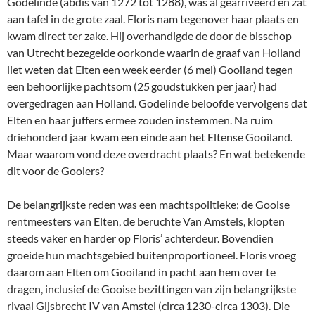
Godelinde (abdis van 1272 tot 1288), was al gearriveerd en zat
aan tafel in de grote zaal. Floris nam tegenover haar plaats en
kwam direct ter zake. Hij overhandigde de door de bisschop
van Utrecht bezegelde oorkonde waarin de graaf van Holland
liet weten dat Elten een week eerder (6 mei) Gooiland tegen
een behoorlijke pachtsom (25 goudstukken per jaar) had
overgedragen aan Holland. Godelinde beloofde vervolgens dat
Elten en haar juffers ermee zouden instemmen. Na ruim
driehonderd jaar kwam een einde aan het Eltense Gooiland.
Maar waarom vond deze overdracht plaats? En wat betekende
dit voor de Gooiers?
De belangrijkste reden was een machtspolitieke; de Gooise
rentmeesters van Elten, de beruchte Van Amstels, klopten
steeds vaker en harder op Floris’ achterdeur. Bovendien
groeide hun machtsgebied buitenproportioneel. Floris vroeg
daarom aan Elten om Gooiland in pacht aan hem over te
dragen, inclusief de Gooise bezittingen van zijn belangrijkste
rivaal Gijsbrecht IV van Amstel (circa 1230-circa 1303). Die