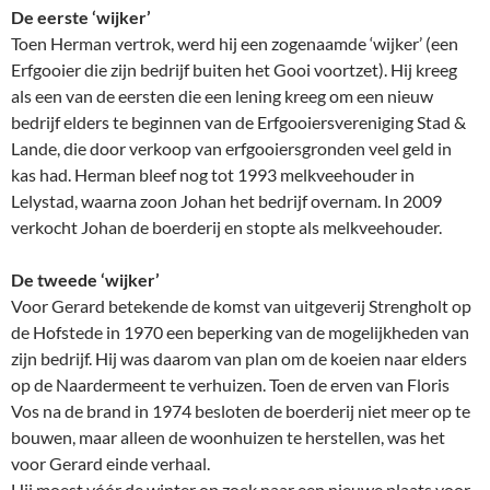
De eerste ‘wijker’
Toen Herman vertrok, werd hij een zogenaamde ‘wijker’ (een
Erfgooier die zijn bedrijf buiten het Gooi voortzet). Hij kreeg
als een van de eersten die een lening kreeg om een nieuw
bedrijf elders te beginnen van de Erfgooiersvereniging Stad &
Lande, die door verkoop van erfgooiersgronden veel geld in
kas had. Herman bleef nog tot 1993 melkveehouder in
Lelystad, waarna zoon Johan het bedrijf overnam. In 2009
verkocht Johan de boerderij en stopte als melkveehouder.
De tweede ‘wijker’
Voor Gerard betekende de komst van uitgeverij Strengholt op
de Hofstede in 1970 een beperking van de mogelijkheden van
zijn bedrijf. Hij was daarom van plan om de koeien naar elders
op de Naardermeent te verhuizen. Toen de erven van Floris
Vos na de brand in 1974 besloten de boerderij niet meer op te
bouwen, maar alleen de woonhuizen te herstellen, was het
voor Gerard einde verhaal.
Hij moest vóór de winter op zoek naar een nieuwe plaats voor