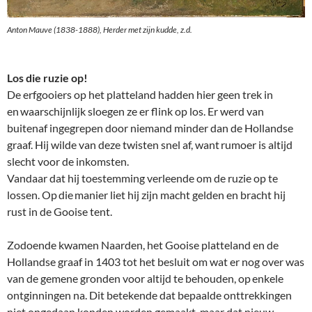
Anton Mauve (1838-1888),
Herder met zijn kudde
, z.d.
Los die ruzie op!
De erfgooiers op het platteland hadden hier geen trek in
en waarschijnlijk sloegen ze er flink op los. Er werd van
buitenaf ingegrepen door niemand minder dan de Hollandse
graaf. Hij wilde van deze twisten snel af, want rumoer is altijd
slecht voor de inkomsten.
Vandaar dat hij toestemming verleende om de ruzie op te
lossen. Op die manier liet hij zijn macht gelden en bracht hij
rust in de Gooise tent.
Zodoende kwamen Naarden, het Gooise platteland en de
Hollandse graaf in 1403 tot het besluit om wat er nog over was
van de gemene gronden voor altijd te behouden, op enkele
ontginningen na. Dit betekende dat bepaalde onttrekkingen
niet ongedaan konden worden gemaakt, maar dat nieuw