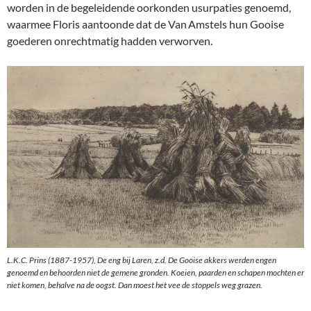
worden in de begeleidende oorkonden usurpaties genoemd,
waarmee Floris aantoonde dat de Van Amstels hun Gooise
goederen onrechtmatig hadden verworven.
L.K.C. Prins (1887-1957), De eng bij Laren, z.d. De Gooise akkers werden engen
genoemd en behoorden niet de gemene gronden. Koeien, paarden en schapen mochten er
niet komen, behalve na de oogst. Dan moest het vee de stoppels weg grazen.